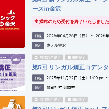
ースin金沢
満席のため受付を終了いたしまし
2026年04月26日（日） 〜 2026
日程
ホテル金沢
場所
参加受付終了
開催終了
第5回 リンガル矯正コデンタル
2025年11月22日（土）1:00 pm 〜 
日程
警固神社 会議室
場所
参加受付終了
開催終了