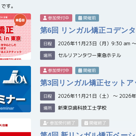
）です。
参加受付中
開催前
第6回 リンガル矯正コデンタル
2026年11月23日（月）9:30 am 〜 
日程
セルリアンタワー東急ホテル
場所
参加受付中
開催前
第3回リンガル矯正セットア
2026年11月21日（土） 〜 2026
日程
新東京歯科技工士学校
場所
参加受付終了
開催終了
第4回 新リンガル矯正ベー