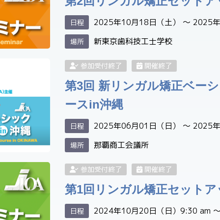
第2回リンガル矯正セットア
2025年10月18日（土） 〜 2025
日程
新東京歯科技工士学校
場所
参加受付終了
開催終了
第3回 新リンガル矯正ベー
ースin沖縄
2025年06月01日（日） 〜 2025
日程
那覇商工会議所
場所
参加受付終了
開催終了
第1回リンガル矯正セットア
2024年10月20日（日）9:30 am 〜 
日程